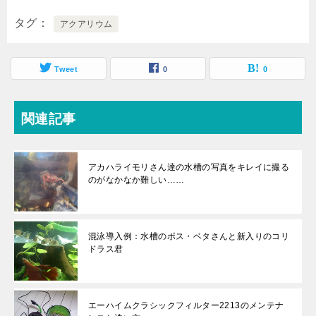
タグ
アクアリウム
Tweet
0
0
関連記事
アカハライモリさん達の水槽の写真をキレイに撮る
のがなかなか難しい……
混泳導入例：水槽のボス・ベタさんと新入りのコリ
ドラス君
エーハイムクラシックフィルター2213のメンテナ