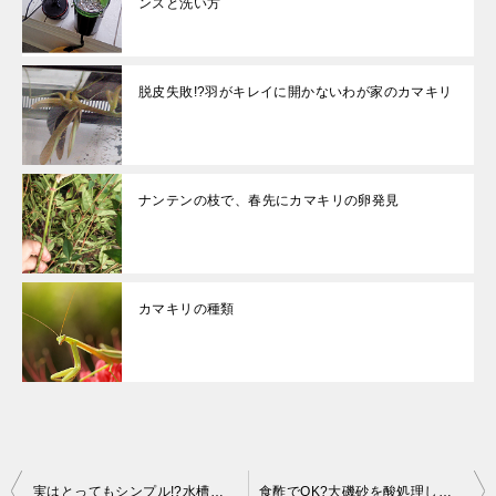
ンスと洗い方
脱皮失敗!?羽がキレイに開かないわが家のカマキリ
ナンテンの枝で、春先にカマキリの卵発見
カマキリの種類
投
実はとってもシンプル!?水槽の濾過フィルターの原理と仕組み(生物濾過)
食酢でOK?大磯砂を酸処理してPH上昇を抑える方法