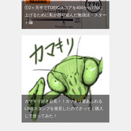
①2ヶ月半でTOEICスコアを400から770に
上げるために私が取り組んだ勉強法・スター
ト編
カマキリ好き必見！！カマキリ愛あふれる
LINEスタンプを発見したのでさっそく購入
して使ってみた！